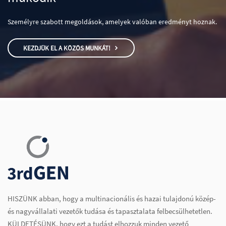
Személyre szabott megoldások, amelyek valóban eredményt hoznak.
KEZDJÜK EL A KÖZÖS MUNKÁT!
HISZÜNK abban, hogy a multinacionális és hazai tulajdonú közép-
és nagyvállalati vezetők tudása és tapasztalata felbecsülhetetlen.
KÜLDETÉSÜNK, hogy ezt a tudást elhozzuk minden vezető