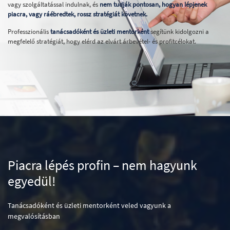
vagy szolgáltatással indulnak, és
nem tudják pontosan, hogyan lépjenek
piacra, vagy ráébredtek, rossz stratégiát követnek.
Professzionális
tanácsadóként és üzleti mentorként
segítünk kidolgozni a
megfelelő stratégiát, hogy elérd az elvárt árbevétel- és profitcélokat.
Piacra lépés profin – nem hagyunk
egyedül!
Tanácsadóként és üzleti mentorként veled vagyunk a
megvalósításban