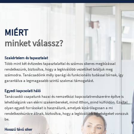
MIÉRT
minket válassz?
Szakértelem és tapasztalat
Több mint két évtizedes tapasztalattal és számos sikeres megbízással
rendelkezünk, biztosítva, hogy a legkiválóbb vezetőket találjuk meg
számodra. Tanácsadóink mély iparági és funkcionális tudással bírnak, így
garantálva a legmagasabb szintű szakmai támogatást.
Egyedi kapcsolati háló
Tanácsadói csapatunk hazai és nemzetközi kapcsolatrendszerére építve is
lehetőségünk van elérni szakembereket, mind itthon, mind külföldön. Ezáltal
olyan egyedi forrásokat is használunk, amelyek kizárólagosan a mi
rendelkezésünkre állnak, biztosítva, hogy a legkiválóbb tehetségeket vonzzuk
be.
Hosszú távú siker