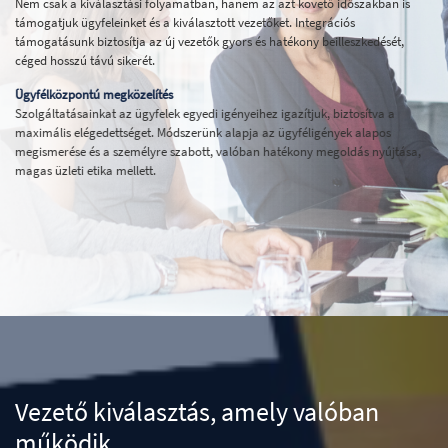
Nem csak a kiválasztási folyamatban, hanem az azt követő időszakban is
támogatjuk ügyfeleinket és a kiválasztott vezetőket. Integrációs
támogatásunk biztosítja az új vezetők gyors és hatékony beilleszkedését,
céged hosszú távú sikerét.
Ügyfélközpontú megközelítés
Szolgáltatásainkat az ügyfelek egyedi igényeihez igazítjuk, biztosítva a
maximális elégedettséget. Módszerünk alapja az ügyféligények alapos
megismerése és a személyre szabott, valóban hatékony megoldás nyújtása,
magas üzleti etika mellett.
Vezető kiválasztás, amely valóban
működik