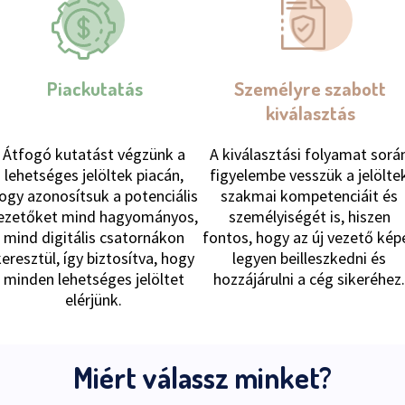
Piackutatás
Személyre szabott
kiválasztás
Átfogó kutatást végzünk a
A kiválasztási folyamat sorá
lehetséges jelöltek piacán,
figyelembe vesszük a jelölte
ogy azonosítsuk a potenciális
szakmai kompetenciáit és
ezetőket mind hagyományos,
személyiségét is, hiszen
mind digitális csatornákon
fontos, hogy az új vezető kép
keresztül, így biztosítva, hogy
legyen beilleszkedni és
minden lehetséges jelöltet
hozzájárulni a cég sikeréhez
elérjünk.
Miért válassz minket?