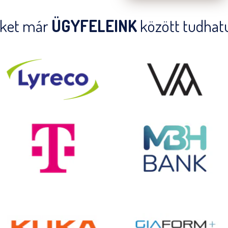
iket már
ÜGYFELEINK
között tudhat