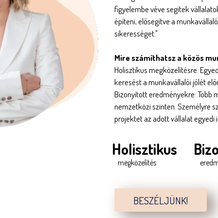
figyelembe véve segítek vállalat
építeni, elősegítve a munkavállaló
sikerességet."
Mire számíthatsz a közös m
Holisztikus megközelítésre: Egy
keresést a munkavállalói jólét el
Bizonyított eredményekre: Több m
nemzetközi szinten. Személyre sz
projektet az adott vállalat egyedi 
Holisztikus
Bizo
megközelítés
ered
BESZÉLJÜNK!