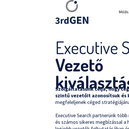
Móds
Executive 
Vezető
kiválasztá
Szolgáltatásunk célja, hogy cé
szintű vezetőit azonosítsuk és 
megfeleljenek céged stratégiájána
Executive Search partnerünk több
és számos sikeres megbízással a 
legjobb vezetők felkutatásában és