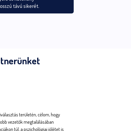
osszú távú sikerét.
rtnerünket
iválasztás területén, célom, hogy
gjobb vezetők megtalálásában
on túl, a pszichológiai jólétet is