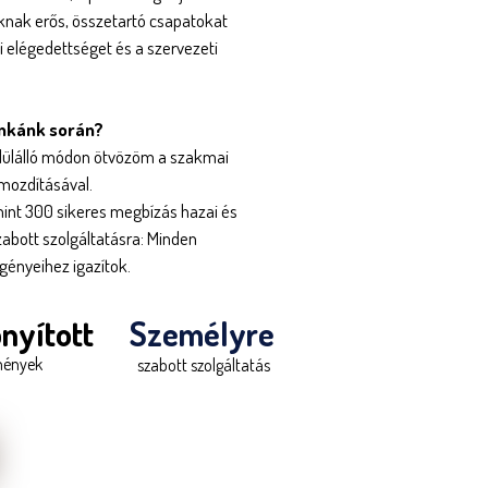
oknak erős, összetartó csapatokat
i elégedettséget és a szervezeti
unkánk során?
edülálló módon ötvözöm a szakmai
őmozdításával.
int 300 sikeres megbízás hazai és
abott szolgáltatásra: Minden
igényeihez igazítok.
nyított
Személyre
mények
szabott szolgáltatás