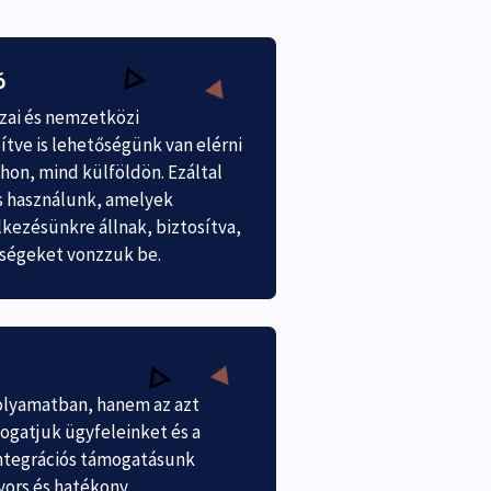
ó
zai és nemzetközi
tve is lehetőségünk van elérni
hon, mind külföldön. Ezáltal
is használunk, amelyek
lkezésünkre állnak, biztosítva,
tségeket vonzzuk be.
folyamatban, hanem az azt
ogatjuk ügyfeleinket és a
Integrációs támogatásunk
gyors és hatékony