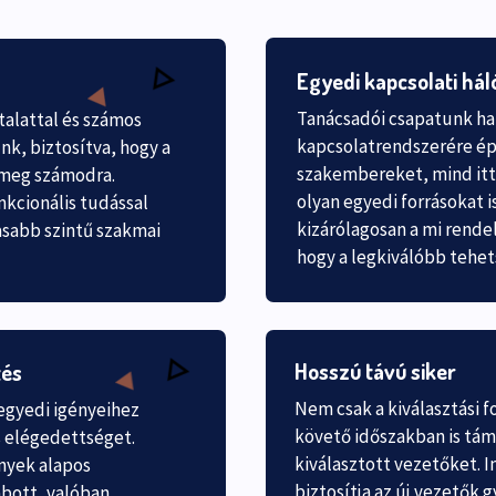
Egyedi kapcsolati hál
Tanácsadói csapatunk ha
talattal és számos
kapcsolatrendszerére épí
k, biztosítva, hogy a
szakembereket, mind itt
 meg számodra.
olyan egyedi forrásokat 
nkcionális tudással
kizárólagosan a mi rende
asabb szintű szakmai
hogy a legkiválóbb tehe
Hosszú távú siker
tés
Nem csak a kiválasztási 
egyedi igényeihez
követő időszakban is tám
s elégedettséget.
kiválasztott vezetőket. 
nyek alapos
biztosítja az új vezetők 
bott, valóban