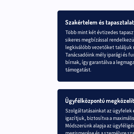
Szakértelem és tapasztalat
Több mint két évtizedes tapasz
sikeres megbízással rendelkezün
legkiválóbb vezetőket találjuk
Tanácsadóink mély iparági és fu
bírnak, így garantálva a legmag
támogatást.
Ügyfélközpontú megközelí
Szolgáltatásainkat az ügyfelek 
igazítjuk, biztosítva a maximáli
Módszerünk alapja az ügyféligé
megismerése és a személyre sza