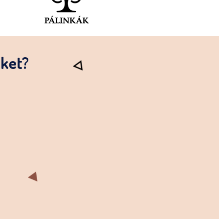
őket?