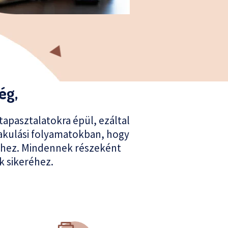
ég,
apasztalatokra épül, ezáltal
lakulási folyamatokban, hogy
thez. Mindennek részeként
k sikeréhez.