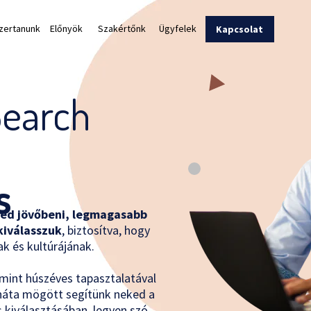
zertanunk
Előnyök
Szakértőnk
Ügyfelek
Kapcsolat
Search
s
ged jövőbeni, legmagasabb
kiválasszuk
, biztosítva, hogy
k és kultúrájának.
 mint húszéves tapasztalatával
háta mögött segítünk neked a
 kiválasztásában, legyen szó