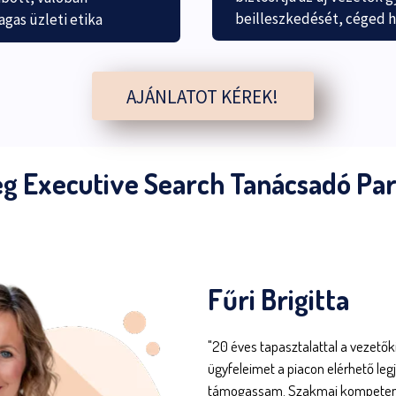
beilleszkedését, céged h
gas üzleti etika
AJÁNLATOT KÉREK!
g Executive Search Tanácsadó Pa
Fűri Brigitta
"20 éves tapasztalattal a vezetők
ügyfeleimet a piacon elérhető le
támogassam. Szakmai kompetenciák