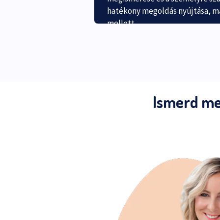
hatékony megoldás nyújtása, ma
mellett.
Ismerd me