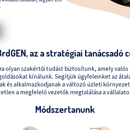
.
3rdGEN, az a stratégiai tanácsadó c
 olyan szakértői tudást biztosítunk, amely valós t
oldásokat kínálunk. Segítjük ügyfeleinket az áta
k és alkalmazkodjanak a változó üzleti környeze
tlen a megfelelő vezetők megtalálása a vállalato
Módszertanunk