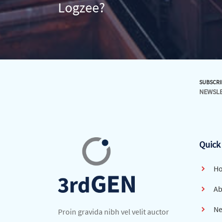
Logzee?
SUBSCRI
NEWSL
Quick
H
Ab
Ne
Proin gravida nibh vel velit auctor