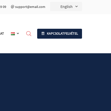
English
89 09
support@email.com
LAT
KAPCSOLATFELVÉTEL