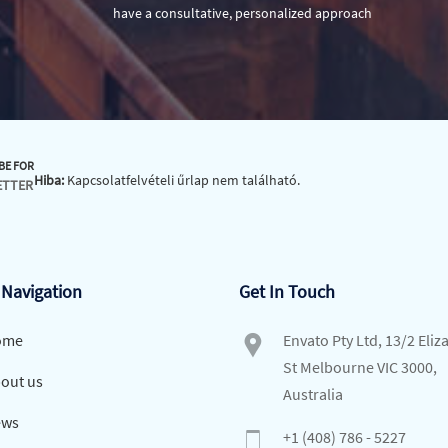
have a consultative, personalized approach
BE FOR
Hiba:
Kapcsolatfelvételi űrlap nem található.
ETTER
 Navigation
Get In Touch
ome
Envato Pty Ltd, 13/2 Eliz
St Melbourne VIC 3000,
out us
Australia
ws
+1 (408) 786 - 5227