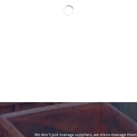
We don’t just manage suppliers, we micro-manage them