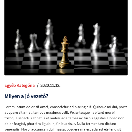
Egyéb Kategória
/
2020.11.12.
Milyen a jó vezető?
Lorem ipsum dolor sit amet, consectetur adipiscing elit. Quisque mi dui, porta
at quam sit amet, tempus maximus velit. Pellentesque habitant morbi
tristique senectus et netus et malesuada fames ac turpis egestas. Donec non
dolor feugiat, pharetra ligula in, finibus risus. Nulla fermentum dictum
venenatis. Morbi accumsan dui massa, posuere malesuada est eleifend sit