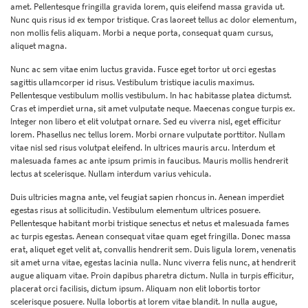
amet. Pellentesque fringilla gravida lorem, quis eleifend massa gravida ut.
Nunc quis risus id ex tempor tristique. Cras laoreet tellus ac dolor elementum,
non mollis felis aliquam. Morbi a neque porta, consequat quam cursus,
aliquet magna.
Nunc ac sem vitae enim luctus gravida. Fusce eget tortor ut orci egestas
sagittis ullamcorper id risus. Vestibulum tristique iaculis maximus.
Pellentesque vestibulum mollis vestibulum. In hac habitasse platea dictumst.
Cras et imperdiet urna, sit amet vulputate neque. Maecenas congue turpis ex.
Integer non libero et elit volutpat ornare. Sed eu viverra nisl, eget efficitur
lorem. Phasellus nec tellus lorem. Morbi ornare vulputate porttitor. Nullam
vitae nisl sed risus volutpat eleifend. In ultrices mauris arcu. Interdum et
malesuada fames ac ante ipsum primis in faucibus. Mauris mollis hendrerit
lectus at scelerisque. Nullam interdum varius vehicula.
Duis ultricies magna ante, vel feugiat sapien rhoncus in. Aenean imperdiet
egestas risus at sollicitudin. Vestibulum elementum ultrices posuere.
Pellentesque habitant morbi tristique senectus et netus et malesuada fames
ac turpis egestas. Aenean consequat vitae quam eget fringilla. Donec massa
erat, aliquet eget velit at, convallis hendrerit sem. Duis ligula lorem, venenatis
sit amet urna vitae, egestas lacinia nulla. Nunc viverra felis nunc, at hendrerit
augue aliquam vitae. Proin dapibus pharetra dictum. Nulla in turpis efficitur,
placerat orci facilisis, dictum ipsum. Aliquam non elit lobortis tortor
scelerisque posuere. Nulla lobortis at lorem vitae blandit. In nulla augue,