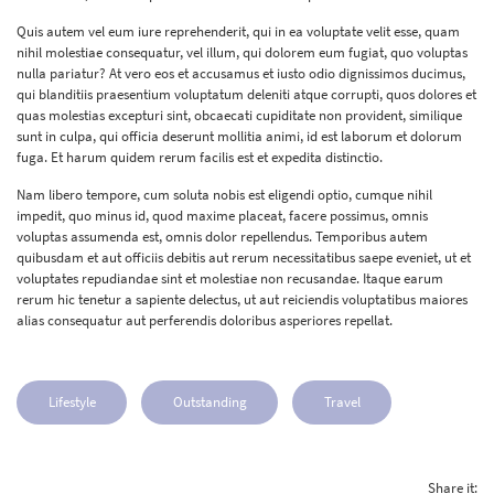
Quis autem vel eum iure reprehenderit, qui in ea voluptate velit esse, quam
nihil molestiae consequatur, vel illum, qui dolorem eum fugiat, quo voluptas
nulla pariatur? At vero eos et accusamus et iusto odio dignissimos ducimus,
qui blanditiis praesentium voluptatum deleniti atque corrupti, quos dolores et
quas molestias excepturi sint, obcaecati cupiditate non provident, similique
sunt in culpa, qui officia deserunt mollitia animi, id est laborum et dolorum
fuga. Et harum quidem rerum facilis est et expedita distinctio.
Nam libero tempore, cum soluta nobis est eligendi optio, cumque nihil
impedit, quo minus id, quod maxime placeat, facere possimus, omnis
voluptas assumenda est, omnis dolor repellendus. Temporibus autem
quibusdam et aut officiis debitis aut rerum necessitatibus saepe eveniet, ut et
voluptates repudiandae sint et molestiae non recusandae. Itaque earum
rerum hic tenetur a sapiente delectus, ut aut reiciendis voluptatibus maiores
alias consequatur aut perferendis doloribus asperiores repellat.
Lifestyle
Outstanding
Travel
Share it: