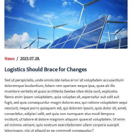
News
/
2023.07.28.
Logistics Should Brace for Changes
Sed ut perspiciatis, unde omnis iste natus error sit voluptatem accusantium
doloremque laudantium, totam rem aperiam eaque ipsa, quae ab illo
inventore veritatis et quasi architecto beatae vitae dicta sunt, explicabo.
Nemo enim ipsam voluptatem, quia voluptas sit, aspernatur aut odit aut
fugit, sed quia consequuntur magni dolores eos, qui ratione voluptatem sequi
nesciunt, neque porro quisquam est, qui dolorem ipsum, quia dolor sit, amet,
consectetur, adipisci velit, sed quia non numquam eius modi tempora
incidunt, ut labore et dolore magnam aliquam quaerat voluptatem. Ut enim
ad minima veniam, quis nostrum exercitationem ullam corporis suscipit
laboriosam, nisi ut aliquid ex ea commodi consequatur?