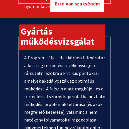
Erre van szükségem
nyomonkövethetőségénekfejlesztése
Gyártás
működésvizsgálat
A Program célja teljeskörűen felmérni az
adott cég termelési tevékenységét és
rámutatni azokra a kritikus pontokra,
amelyek akadályozzák az optimális
működést. A felszín alatt megbújó - és a
termeléssel szoros kapcsolatba hozható –
működési problémák feltárása (és azok
megfelelő kezelése), valamint a nem
hatékony folyamatok újragondolása
nagymértékben fog hozzájárulni ahhoz,