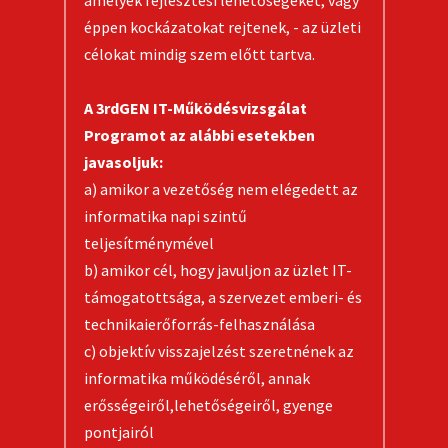
amelyek fejlesztési lehetőségeket, vagy
éppen kockázatokat rejtenek, - az üzleti
célokat mindig szem előtt tartva.
A 3rdGEN IT-Működésvizsgálat
Programot az alábbi esetekben
javasoljuk:
a) amikor a vezetőség nem elégedett az
informatika napi szintű
teljesítménymével
b) amikor cél, hogy javuljon az üzlet IT-
támogatottsága, a szervezet emberi- és
technikaierőforrás-felhasználása
c) objektív visszajelzést szeretnének az
informatika működéséről, annak
erősségeiről,lehetőségeiről, gyenge
pontjairól