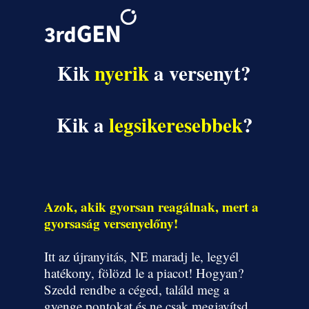
Kik
nyerik
a versenyt?
Kik a
legsikeresebbek
?
Azok, akik gyorsan reagálnak, mert a
gyorsaság versenyelőny!
Itt az újranyitás, NE maradj le, legyél
hatékony, fölözd le a piacot! Hogyan?
Szedd rendbe a céged, találd meg a
gyenge pontokat és ne csak megjavítsd,