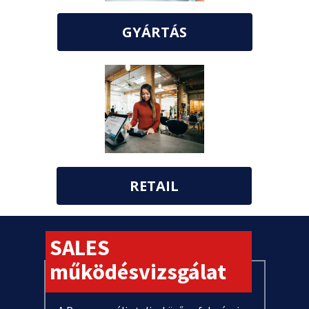
GYÁRTÁS
RETAIL
SALES
működésvizsgálat