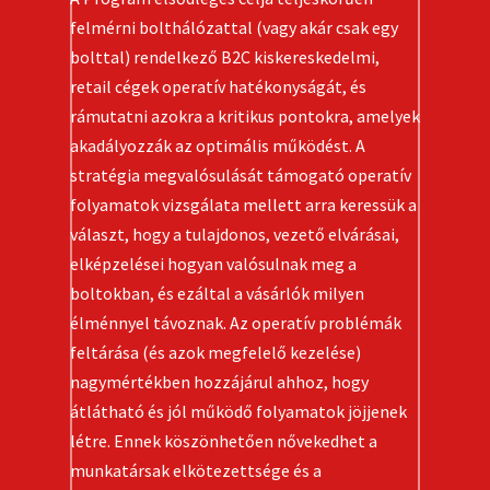
felmérni bolthálózattal (vagy akár csak egy
bolttal) rendelkező B2C kiskereskedelmi,
retail cégek operatív hatékonyságát, és
rámutatni azokra a kritikus pontokra, amelyek
akadályozzák az optimális működést. A
stratégia megvalósulását támogató operatív
folyamatok vizsgálata mellett arra keressük a
választ, hogy a tulajdonos, vezető elvárásai,
elképzelései hogyan valósulnak meg a
boltokban, és ezáltal a vásárlók milyen
élménnyel távoznak. Az operatív problémák
feltárása (és azok megfelelő kezelése)
nagymértékben hozzájárul ahhoz, hogy
átlátható és jól működő folyamatok jöjjenek
létre. Ennek köszönhetően nővekedhet a
munkatársak elkötezettsége és a