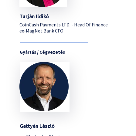
Turján Ildikó
CoinCash Payments LTD. - Head Of Finance
ex-MagNet Bank CFO
Gyártás / Cégvezetés
Gattyán László