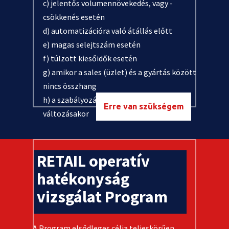
c) jelentős volumennövekedés, vagy -
csökkenés esetén
d) automatizációra való átállás előtt
e) magas selejtszám esetén
f) túlzott kiesőidők esetén
g) amikor a sales (üzlet) és a gyártás között
nincs összhang
h) a szabályozási környezet jelentős
Erre van szükségem
változásakor
RETAIL operatív
hatékonyság
vizsgálat Program
A Program elsődleges célja teljeskörűen