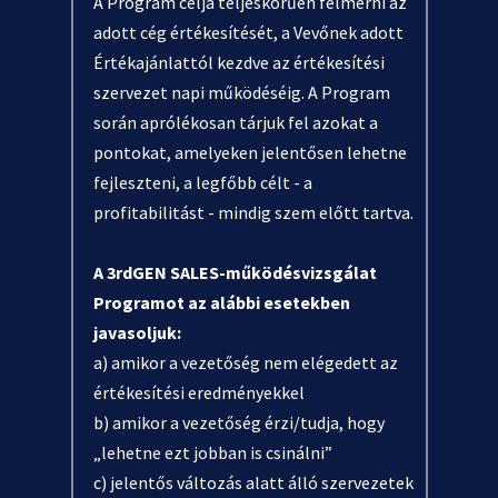
A Program célja teljeskörűen felmérni az
adott cég értékesítését, a Vevőnek adott
Értékajánlattól kezdve az értékesítési
szervezet napi működéséig. A Program
során aprólékosan tárjuk fel azokat a
pontokat, amelyeken jelentősen lehetne
fejleszteni, a legfőbb célt - a
profitabilitást - mindig szem előtt tartva.
A 3rdGEN SALES-működésvizsgálat
Programot az alábbi esetekben
javasoljuk:
a) amikor a vezetőség nem elégedett az
értékesítési eredményekkel
b) amikor a vezetőség érzi/tudja, hogy
„lehetne ezt jobban is csinálni”
c) jelentős változás alatt álló szervezetek