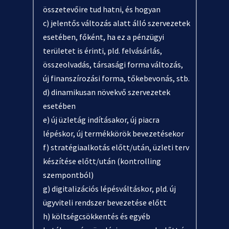
összetevőire tud hatni, és hogyan
c) jelentős változás alatt álló szervezetek
esetében, főként, ha ez a pénzügyi
területet is érinti, pld. felvásárlás,
összeolvadás, társasági forma változás,
új finanszírozási forma, tőkebevonás, stb.
d) dinamikusan növekvő szervezetek
esetében
e) új üzletág indításakor, új piacra
lépéskor, új termékkörök bevezetésekor
f) stratégiaalkotás előtt/után, üzleti terv
készítése előtt/után (kontrolling
szempontból)
g) digitalizációs lépésváltáskor, pld. új
ügyviteli rendszer bevezetése előtt
h) költségcsökkentés és egyéb