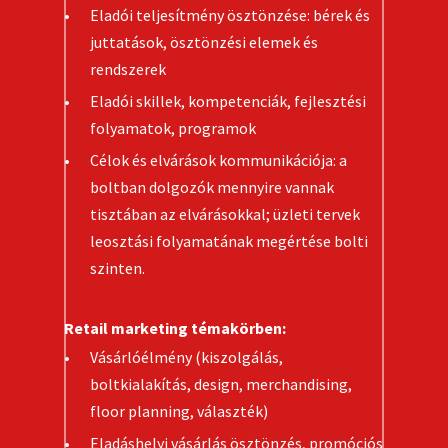
Eladói teljesítmény ösztönzése: bérek és
juttatások, ösztönzési elemek és
rendszerek
Eladói skillek, kompetenciák, fejlesztési
folyamatok, programok
Célok és elvárások kommunikációja: a
boltban dolgozók mennyire vannak
tisztában az elvárásokkal; üzleti tervek
leosztási folyamatának megértése bolti
szinten.
Retail marketing témakörben:
Vásárlóélmény (kiszolgálás,
boltkialakítás, design, merchandising,
floor planning, választék)
Eladáshelyi vásárlás ösztönzés, promóciós