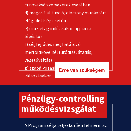
c) növekvő szervezetek esetében
d)
magas fluktuáció, alacsony munkatárs
elégedettség esetén
e) új üzletág indításakor, új piacra-
lépéskor
f) cégfejlődés meghatározó
mérföldköveinél (utódlás, átadás,
vezetőváltás)
g) szabályozási környezet jelentős
Erre van szükségem
változásakor
Pénzügy-controlling
működésvizsgálat
A Program célja teljeskörűen felmérni az