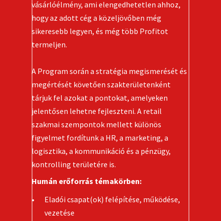
vásárlóélmény, ami elengedhetetlen ahhoz,
hogy az adott cég a közeljövőben még
sikeresebb legyen, és még több Profitot
termeljen.
A Program során a stratégia megismerését és
megértését követően szakterületenként
tárjuk fel azokat a pontokat, amelyeken
jelentősen lehetne fejleszteni. A retail
szakmai szempontok mellett különös
figyelmet fordítunk a HR, a marketing, a
logisztika, a kommunikáció és a pénzügy,
kontrolling területére is.
Humán erőforrás témakörben:
Eladói csapat(ok) felépítése, működése,
vezetése