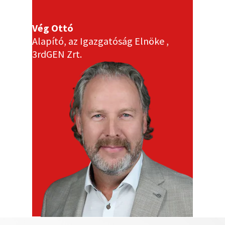
Vég Ottó
Alapító, az Igazgatóság Elnöke ,
3rdGEN Zrt.