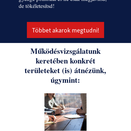
de tökéletesítsd!
Többet akarok megtudni!
Működésvizsgálatunk
keretében konkrét
területeket (is) átnézünk,
úgymint: