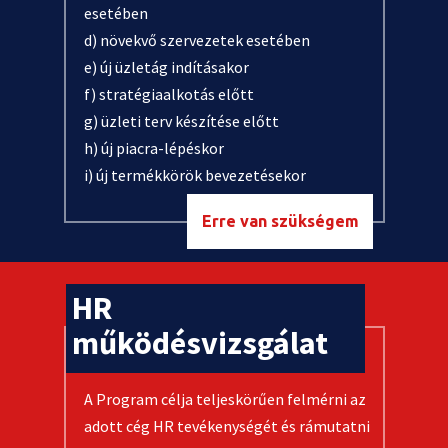
esetében
d) növekvő szervezetek esetében
e) új üzletág indításakor
f) stratégiaalkotás előtt
g) üzleti terv készítése előtt
h) új piacra-lépéskor
i) új termékkörök bevezetésekor
Erre van szükségem
HR
működésvizsgálat
A Program célja teljeskörűen felmérni az
adott cég HR tevékenységét és rámutatni