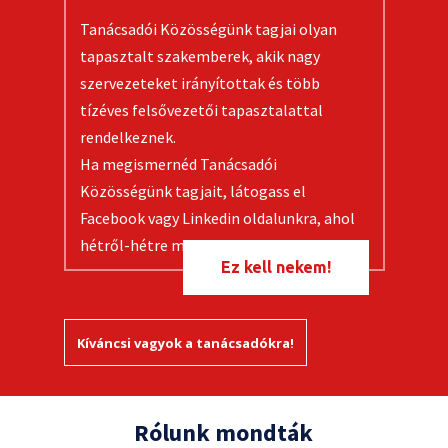
Tanácsadói Közösségünk tagjai olyan
tapasztalt szakemberek, akik nagy
szervezeteket irányítottak és több
tízéves felsővezetői tapasztalattal
rendelkeznek.
Ha megismernéd Tanácsadói
Közösségünk tagjait, látogass el
Facebook vagy Linkedin oldalunkra, ahol
hétről-hétre mutatunk be valakit!
Ez kell nekem!
Kíváncsi vagyok a tanácsadókra!
Rólunk mondták