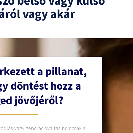
szó belső vagy külső
áról vagy akár
rkezett a pillanat,
y döntést hozz a
ed jövőjéről?
tódlás vagy generációváltás nemcsak a