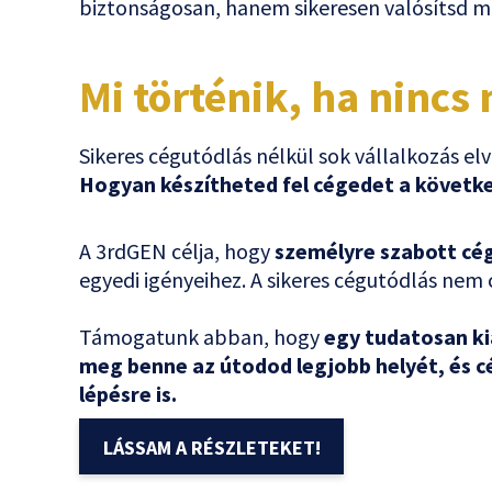
biztonságosan, hanem sikeresen valósítsd me
Mi történik, ha nincs
Sikeres cégutódlás nélkül sok vállalkozás elv
Hogyan készítheted fel cégedet a követk
A 3rdGEN célja, hogy
személyre szabott cé
egyedi igényeihez. A sikeres cégutódlás nem 
Támogatunk abban, hogy
egy tudatosan ki
meg benne az útodod legjobb helyét, és c
lépésre is.
LÁSSAM A RÉSZLETEKET!