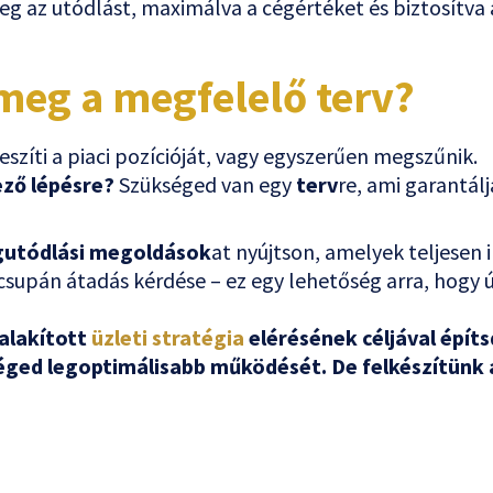
g az utódlást, maximálva a cégértéket és biztosítva 
 meg a megfelelő terv?
eszíti a piaci pozícióját, vagy egyszerűen megszűnik.
ező lépésre?
Szükséged van egy
terv
re, ami garantálj
gutódlási megoldások
at nyújtson, amelyek teljesen 
csupán átadás kérdése – ez egy lehetőség arra, hogy ú
alakított
üzleti stratégia
elérésének céljával épít
éged legoptimálisabb működését. De felkészítünk a