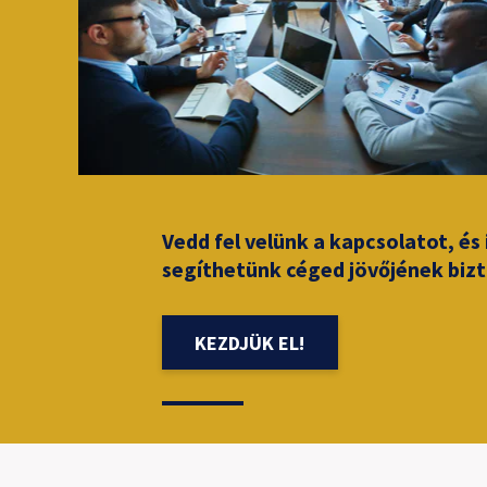
Vedd fel velünk a kapcsolatot, é
segíthetünk céged jövőjének biz
KEZDJÜK EL!