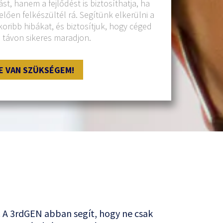
tást, hanem a fejlődést is biztosíthatja, ha
lően felkészültél rá. Segítünk elkerülni a
oribb hibákat, és biztosítjuk, hogy céged
 távon sikeres maradjon.
E VAN SZÜKSÉGEM!
k. A 3rdGEN abban segít, hogy ne csak