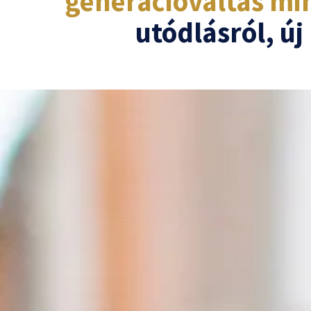
generációváltás mi
utódlásról, ú