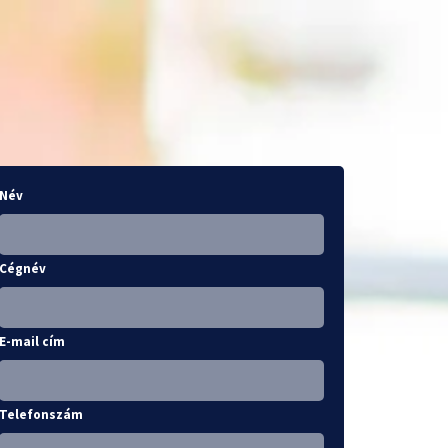
Név
Cégnév
E-mail cím
Telefonszám