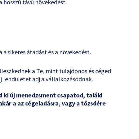
a hosszú távú növekedést.
a a sikeres átadást és a növekedést.
illeszkednek a Te, mint tulajdonos és céged
j lendületet adj a vállalkozásodnak.
sd ki új menedzsment csapatod, találd
kár a az cégeladásra, vagy a tőzsdére