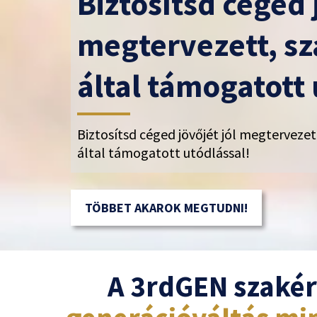
Biztosítsd céged 
megtervezett, s
által támogatott 
Biztosítsd céged jövőjét jól megterveze
által támogatott utódlással!
TÖBBET AKAROK MEGTUDNI!
A 3rdGEN szakér