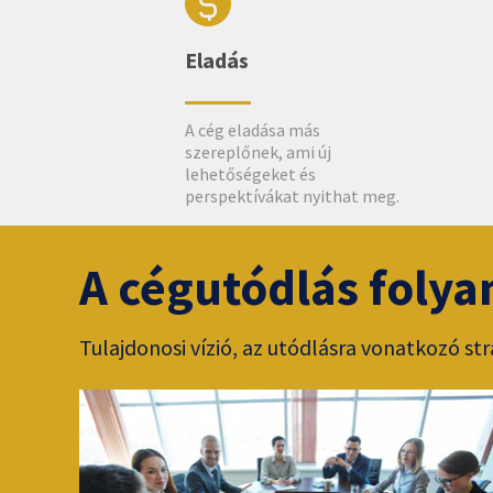
Eladás
A cég eladása más
szereplőnek, ami új
lehetőségeket és
perspektívákat nyithat meg.
A cégutódlás foly
Tulajdonosi vízió, az utódlásra vonatkozó str