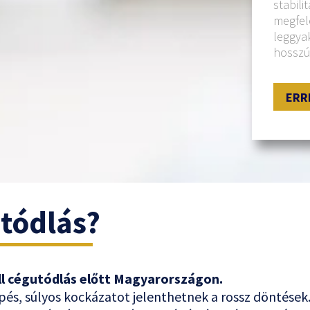
stabili
megfele
leggyak
hosszú
ERR
utódlás?
áll cégutódlás előtt Magyarországon.
 lépés, súlyos kockázatot jelenthetnek a rossz döntése