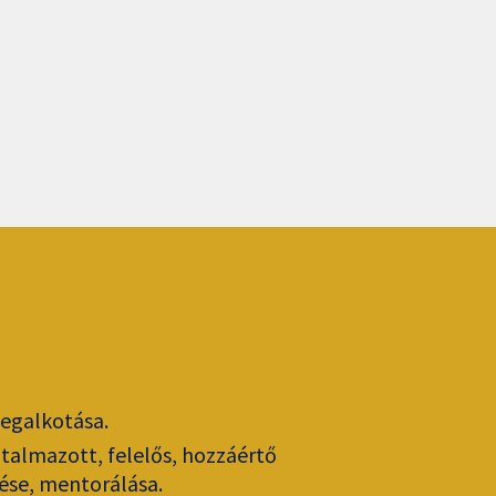
megalkotása.
atalmazott, felelős, hozzáértő
ése, mentorálása.