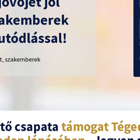
jövőjét jól
zakemberek
utódlással!
tt, szakemberek
tő csapata
támogat Téged