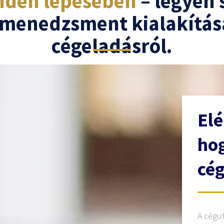
nden lépésében
– legyen 
j menedzsment kialakítás
cégeladásról.
Elé
hog
cég
A cégu