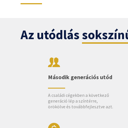
Az utódlás sokszín
Második generációs utód
A családi cégekben a következő
generáció lép a színtérre,
örökölve és továbbfejlesztve azt.