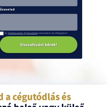
Üzeneted
Az
Adatkezelési Tájékoztató
t elolvastam és elfogadom.
Visszahívást kérek!
 a cégutódlás és