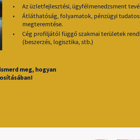
Az üzletfejlesztési, ügyfélmenedzsment tev
Átláthatóság, folyamatok, pénzügyi tudatoss
megteremtése.
Cég profiljától függő szakmai területek rendb
(beszerzés, logisztika, stb.)
s ismerd meg, hogyan
tosításában!