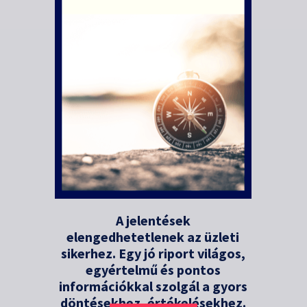
A jelentések
elengedhetetlenek az üzleti
sikerhez. Egy jó riport világos,
egyértelmű és pontos
információkkal szolgál a gyors
döntésekhez, értékelésekhez.