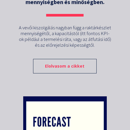
mennyiségben és minőségben.
A vevői kiszolgálás nagyban függ a raktárkészlet
mennyiségétől, a kapacitástól (itt fontos KPI-
ok például a termelési ráta, vagy az átfutási idő)
és az előrejelzési képességtől.
Elolvasom a cikket