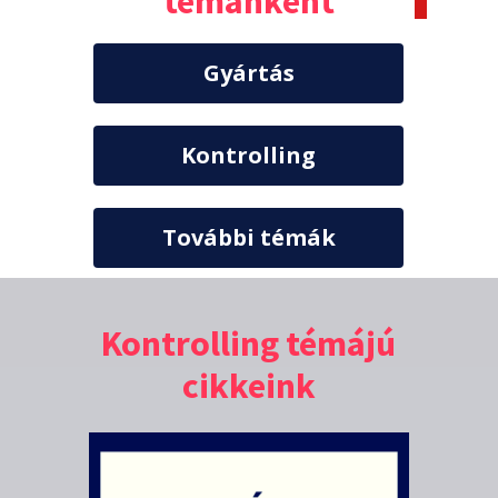
témánként
Gyártás
Kontrolling
További témák
Kontrolling témájú
cikkeink