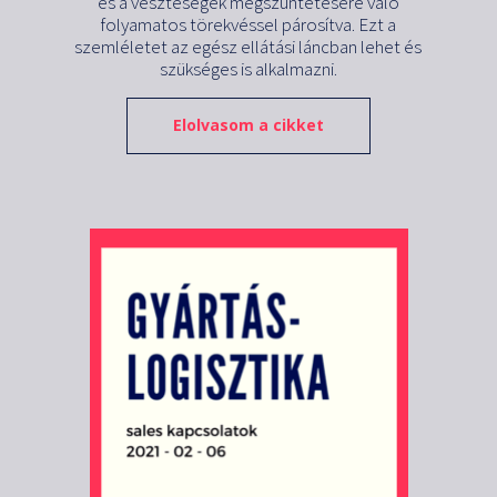
és a veszteségek megszüntetésére való
folyamatos törekvéssel párosítva. Ezt a
szemléletet az egész ellátási láncban lehet és
szükséges is alkalmazni.
Elolvasom a cikket