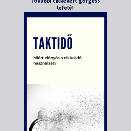
További cikkekért görgess
lefelé!